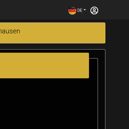
DE
shausen